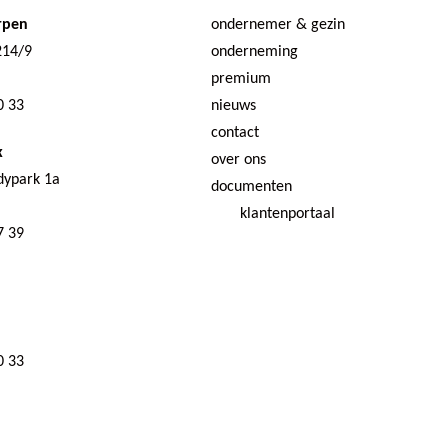
rpen
ondernemer & gezin
214/9
onderneming
premium
0 33
nieuws
contact
k
over ons
dypark 1a
documenten
klantenportaal
7 39
0 33