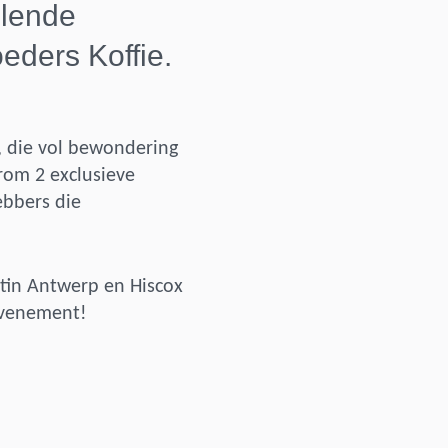
llende
eders Koffie.
 die vol bewondering
rom 2 exclusieve
ebbers die
tin Antwerp en Hiscox
evenement!