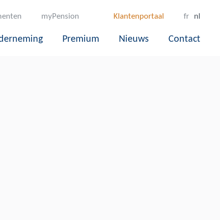
enten
myPension
Klantenportaal
fr
nl
derneming
Premium
Nieuws
Contact
n Antwerp
geopend