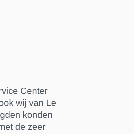
rvice Center
ook wij van Le
digden konden
met de zeer