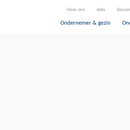
Over ons
Jobs
Docum
Ondernemer & gezin
On
er werd geopend
NIEUWS
|
1 juli 2022
we Aston Marti
e Center werd 