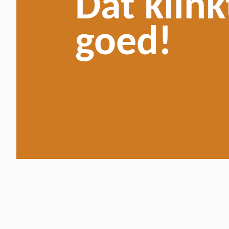
Dat klink
goed!