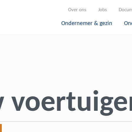
Over ons
Jobs
Docum
Ondernemer & gezin
On
 voertuige